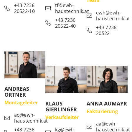
Team
+43 7236
tf@ewh-
20522-10
haustechnik.at
ewh@ewh-
haustechnik.at
+43 7236
20522-40
+43 7236
20522
ANDREAS
ORTNER
Montageleiter
KLAUS
ANNA AUMAYR
GIERLINGER
Fakturierung
ao@ewh-
Verkaufsleiter
haustechnik.at
aa@ewh-
+43 7236
kg@ewh-
haustechnik.at