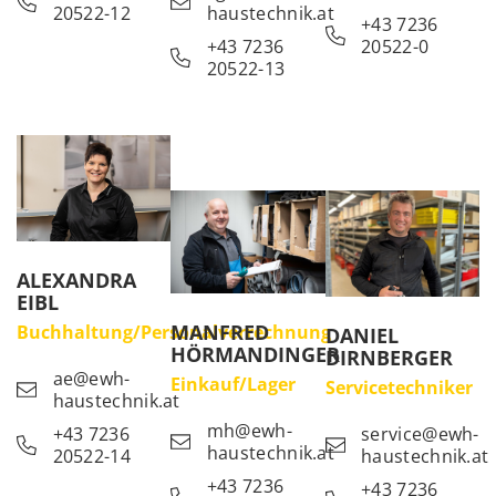
20522-12
haustechnik.at
+43 7236
+43 7236
20522-0
20522-13
ALEXANDRA
EIBL
MANFRED
Buchhaltung/Personalverrechnung
DANIEL
HÖRMANDINGER
DIRNBERGER
ae@ewh-
Einkauf/Lager
Servicetechniker
haustechnik.at
mh@ewh-
+43 7236
service@ewh-
haustechnik.at
20522-14
haustechnik.at
+43 7236
+43 7236