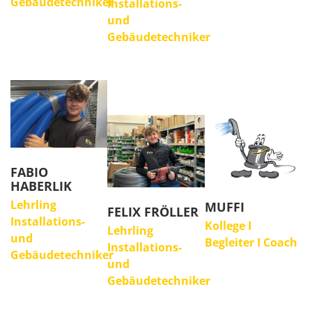
Gebäudetechniker
Installations-
und
Gebäudetechniker
FABIO
HABERLIK
Lehrling
MUFFI
FELIX FRÖLLER
Installations-
Kollege I
Lehrling
und
Begleiter I Coach
Installations-
Gebäudetechniker
und
Gebäudetechniker