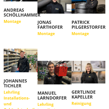
ANDREAS
SCHÖLLHAMMER
Montage
JONAS
PATRICK
FARTHOFER
PILGERSTORFER
Montage
Montage
JOHANNES
TICHLER
GERTLINDE
Lehrling
MANUEL
KAPELLER
LARNDORFER
Installations-
Reinigung
und
Lehrling